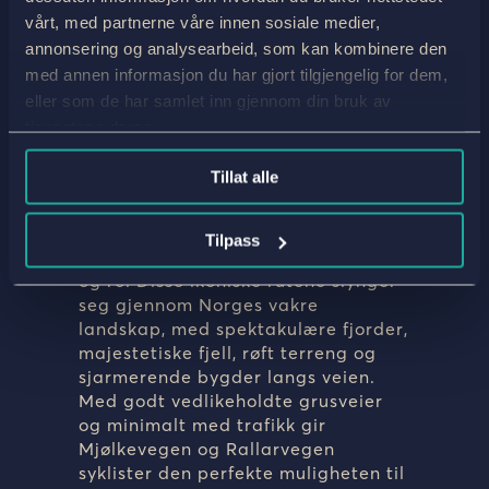
vårt, med partnerne våre innen sosiale medier,
Norge
annonsering og analysearbeid, som kan kombinere den
med annen informasjon du har gjort tilgjengelig for dem,
Mjølkevegen og
eller som de har samlet inn gjennom din bruk av
Rallarvegen
tjenestene deres.
Tillat alle
Å legge ut på en gravelbike ferie
langs Mjølkevegen og Rallarvegen
Tilpass
gir en unik kombinasjon av eventyr
og ro. Disse ikoniske rutene slynger
seg gjennom Norges vakre
landskap, med spektakulære fjorder,
majestetiske fjell, røft terreng og
sjarmerende bygder langs veien.
Med godt vedlikeholdte grusveier
og minimalt med trafikk gir
Mjølkevegen og Rallarvegen
syklister den perfekte muligheten til