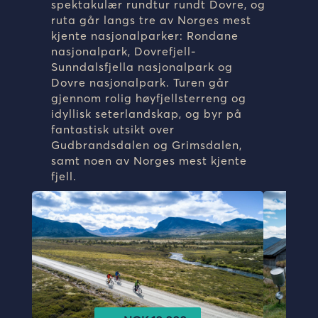
spektakulær rundtur rundt Dovre, og
ruta går langs tre av Norges mest
kjente nasjonalparker:
Rondane
nasjonalpark
,
Dovrefjell-
Sunndalsfjella nasjonalpark
og
Dovre nasjonalpark
. Turen går
gjennom rolig høyfjellsterreng og
idyllisk seterlandskap, og byr på
fantastisk utsikt over
Gudbrandsdalen
og
Grimsdalen
,
samt noen av Norges mest kjente
fjell.