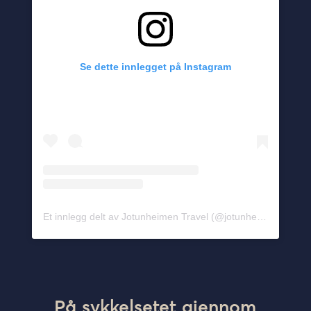
Se dette innlegget på Instagram
Et innlegg delt av Jotunheimen Travel (@jotunheimentravel)
På sykkelsetet gjennom