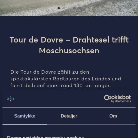
Tour de Dovre – Drahtesel trifft
Moschusochsen
Die Tour de Dovre zählt zu den
spektakulärsten Radtouren des Landes und
führt dich auf einer rund 130 km langen
Rundtour durch einige der schönsten
Nationalparks, Täler und Landschaften
Norwegens. Die Strecke verbindet drei der
bekanntesten Nationalparks: Rondane,
Samtykke
Detaljer
Om
Dovrefjell und Dovre. Du radelst durch ruhige
Berglandschaften, idyllische Weiden und
genießt atemberaubende Ausblicke auf das
Denne nettsiden anvender cookies