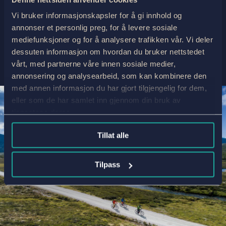
Gudbrandsdalen und das Grimsdalen –
gesäumt von einigen der imposantesten
Vi bruker informasjonskapsler for å gi innhold og
Gipfel des Landes.
annonser et personlig preg, for å levere sosiale
mediefunksjoner og for å analysere trafikken vår. Vi deler
dessuten informasjon om hvordan du bruker nettstedet
vårt, med partnerne våre innen sosiale medier,
annonsering og analysearbeid, som kan kombinere den
med annen informasjon du har gjort tilgjengelig for dem,
eller som de har samlet inn gjennom din bruk av
tjenestene deres.
Tillat alle
Tilpass