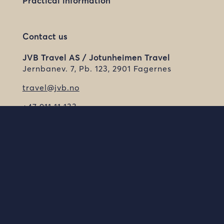
Practical information
Contact us
JVB Travel AS / Jotunheimen Travel
Jernbanev. 7, Pb. 123, 2901 Fagernes
travel@jvb.no
+47 911 11 133
Orgnr:
921 093 527
Join our newsletter
Receive travel tips and good deals from
Jotunheimen Travel