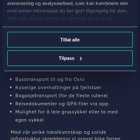
annonsering og analysearbeid, som kan kombinere den
NORGE
med annen informasjon du har gjort tilgjengelig for dem,
eller som de har samlet inn gjennom din bruk av
Ta gjerne kontakt med oss dersom du har
tjenestene deres.
spørsmål.
Vi er tilgjengelige for å hjelpe deg mandag til
Tillat alle
fredag, kl. 09:00–15:00. Du kan nå oss på
telefon
+47 91 11 11 30
eller via e-post på
travel@jvb.no
.
Tilpass
Dette tilbyr vi:
Busstransport til og fra Oslo
Koselige overnattinger på fjellstuer
Bagasjetransport (for de fleste rutene)
Reisedokumenter og GPX-filer via app
Mulighet for å leie grussykkel eller ta med
egen sykkel
Med vår unike lokalkunnskap og solide
infrastruktur skreddersyr vi gravel bike ferien