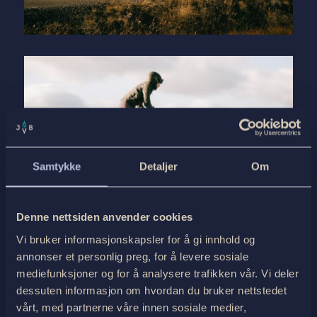
Samtykke
Detaljer
Om
Denne nettsiden anvender cookies
Vi bruker informasjonskapsler for å gi innhold og
annonser et personlig preg, for å levere sosiale
mediefunksjoner og for å analysere trafikken vår. Vi deler
ALT DU TRENGER Å VITE OM
dessuten informasjon om hvordan du bruker nettstedet
VÅRE GRAVEL BIKE TURER I
vårt, med partnerne våre innen sosiale medier,