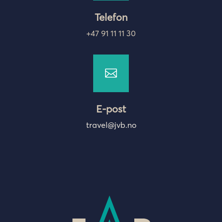
Telefon
+47 91 11 11 30

E-post
travel@jvb.no