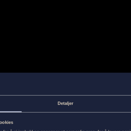
tur utenom det vanlige
 en reise utenom det vanlige. Etter ca. 5 timer kommer du
Detaljer
 eventyr venter deg. Gjør deg klar til å hoppe på
iske Tunnelveien og «1000-meteren». Syklene og nødvendig
ookies
å deg så snart du går av bussen, noe som sikrer en sømløs og
 bagasjen din blir trygt levert til hotellet og vil vente på