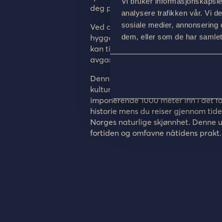
Vi bruker informasjonskapsler
deg på ditt reserverte rom når du 
analysere trafikken vår. Vi 
sosiale medier, annonsering 
Ved ankomst til hotellet får du serv
dem, eller som de har samlet
hyggelige atmosfæren i hotellets hag
kan tilberede en matpakke som du k
avgangstid som passer deg for retur 
Denne pakken inviterer deg til å le
kulturlandskap, over det majestetisk
imponerende 1000 meter inn i det fa
historie mens du reiser gjennom tid
Norges naturlige skjønnhet. Denne u
fortiden og omfavne nåtidens prakt.