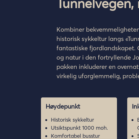
Tunnelvegen, 
Kombiner
bekvemmelighete
historisk
sykkeltur
langs
«
Tun
fantastiske
fjordlandskapet
.
og
natur
i
den
fortryllende
J
pakken
inkluderer
en
overnat
virkelig
uforglemmelig
,
probl
Høydepunkt
In
Historisk sykkeltur
Utsiktspunkt 1000 moh.
Komfortabel busstur