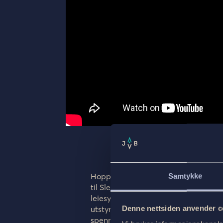
En sykkel
Hopp på bussen i Oslo og legg ut på
Samtykke
til Sletterust, hvor et uforglemmelig
leiesykkelen og utforske den histor
Denne nettsiden anvender c
utstyr vil bli forberedt og venter p
spennende opplevelse. Vær trygg på at