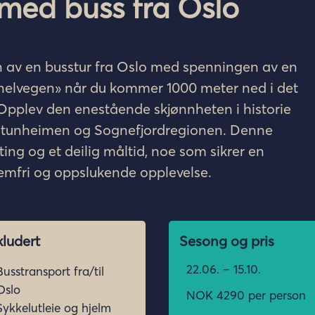
med buss fra Oslo
n
av
en
busstur
fra
Oslo med
spenningen
av
en
nelvegen
»
når
du
kommer
1000 meter
ned
i
det
 Opplev den
enestående
skjønnheten
i
historie
otunheimen
og
Sognefjordregionen
. Denne
ting
og et
deilig
måltid
,
noe
som
sikrer
en
emfri
og
oppslukende
opplevelse
.
kludert
Sesong og pris
22.06. – 15.10.
Busstransport fra/til
Oslo
NOK 4290 per person
Sykkelutleie og hjelm