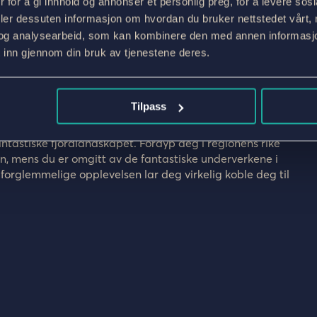
 for å gi innhold og annonser et personlig preg, for å levere sos
ankommer for natten.
deler dessuten informasjon om hvordan du bruker nettstedet vårt,
og analysearbeid, som kan kombinere den med annen informasjon d
ert en deilig 3-retters middag som du kan nyte i den
 inn gjennom din bruk av tjenestene deres.
e. Etter en god natts søvn får du en herlig frokost, og du
an ta med deg på bussturen tilbake til Oslo. Du kan velge
til Oslo.
Tilpass
gge ut på en naturskjønn rute gjennom variert
e fjellpasset som skiller været mellom øst og vest og ned
ntastiske fjordlandskapet. Fordyp deg i regionens rike
en, mens du er omgitt av de fantastiske underverkene i
forglemmelige opplevelsen lar deg virkelig koble deg til