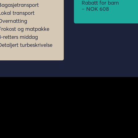
Rabatt for barn
Bagasjetransport
– NOK 608
Lokal transport
Overnatting
Frokost og matpakke
3-retters middag
Detaljert turbeskrivelse