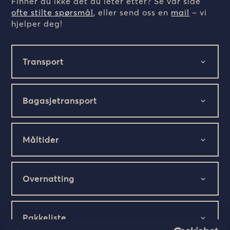
Finner du ikke det du leter etter? Se vår side
ofte stilte spørsmål
, eller send oss en
mail
– vi
hjelper deg!
Transport
Bagasjetransport
Måltider
Overnatting
Pakkeliste