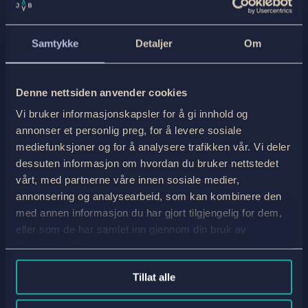
Samtykke
Detaljer
Om
Denne nettsiden anvender cookies
Vi bruker informasjonskapsler for å gi innhold og
Se flere av våre vandreturer
annonser et personlig preg, for å levere sosiale
mediefunksjoner og for å analysere trafikken vår. Vi deler
dessuten informasjon om hvordan du bruker nettstedet
vårt, med partnerne våre innen sosiale medier,
annonsering og analysearbeid, som kan kombinere den
med annen informasjon du har gjort tilgjengelig for dem,
eller som de har samlet inn gjennom din bruk av
tjenestene deres.
Tillat alle