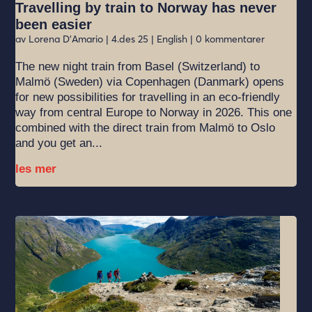
Travelling by train to Norway has never
been easier
av
Lorena D'Amario
|
4.des 25
|
English
| 0 kommentarer
The new night train from Basel (Switzerland) to
Malmö (Sweden) via Copenhagen (Danmark) opens
for new possibilities for travelling in an eco-friendly
way from central Europe to Norway in 2026. This one
combined with the direct train from Malmö to Oslo
and you get an...
les mer