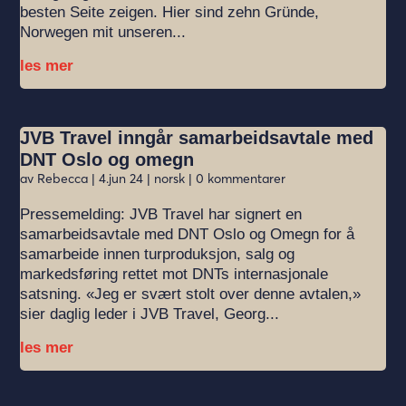
besten Seite zeigen. Hier sind zehn Gründe,
Norwegen mit unseren...
les mer
JVB Travel inngår samarbeidsavtale med
DNT Oslo og omegn
av
Rebecca
|
4.jun 24
|
norsk
| 0 kommentarer
Pressemelding: JVB Travel har signert en
samarbeidsavtale med DNT Oslo og Omegn for å
samarbeide innen turproduksjon, salg og
markedsføring rettet mot DNTs internasjonale
satsning. «Jeg er svært stolt over denne avtalen,»
sier daglig leder i JVB Travel, Georg...
les mer