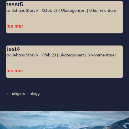
tesst5
av
Jehans Storvik
|
12.feb 23
|
Ukategorisert
| 0 kommentarer
les mer
test4
av
Jehans Storvik
|
7.feb 23
|
Ukategorisert
| 0 kommentarer
les mer
« Tidligere innlegg