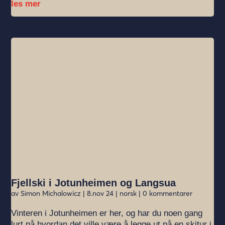
les mer
Fjellski i Jotunheimen og Langsua
av
Simon Michalowicz
|
8.nov 24
|
norsk
| 0 kommentarer
Vinteren i Jotunheimen er her, og har du noen gang
lurt på hvordan det ville være å legge ut på en skitur i