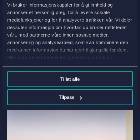
Fisk, festligheter og forbindelser:
Vi bruker informasjonskapsler for å gi innhold og
Høydepunkter fra partnerarrangementet
annonser et personlig preg, for å levere sosiale
vårt
mediefunksjoner og for å analysere trafikken vår. Vi deler
av
Robert Indrebø
|
8.nov 24
|
norsk
| 0 kommentarer
dessuten informasjon om hvordan du bruker nettstedet
vårt, med partnerne våre innen sosiale medier,
Jotunheimen Travel henter sin eventyrlyst fra et
annonsering og analysearbeid, som kan kombinere den
fantastisk knippe leverandører i hele regionen: fra
med annen informasjon du har gjort tilgjengelig for dem,
Valdres, Jotunheimen og Indre Sogn til Oslo, Bergen,
eller som de har samlet inn gjennom din bruk av
Rondane og Dovre. Uten disse partnerne ville vi ikke
vært i stand til å skape de uforglemmelige
tjenestene deres.
opplevelsene...
Tillat alle
les mer
Tilpass