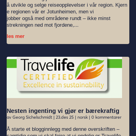
å utvikle og selge reiseopplevelser i vår region. Kjern
e regionen vår er Jotunheimen, men vi
jobber også med områdene rundt – ikke minst
strekningen ned mot fjordene,...
les mer
Nesten ingenting vi gjør er bærekraftig
av
Georg Sichelschmidt
|
23.des 25
|
norsk
| 0 kommentarer
Å starte et blogginnlegg med denne overskriften –
samtidig som vi skal feire at vi endelig er Travelife-