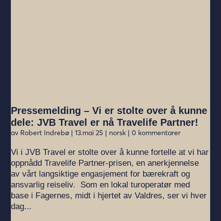
Pressemelding – Vi er stolte over å kunne
dele: JVB Travel er nå Travelife Partner!
av
Robert Indrebø
|
13.mai 25
|
norsk
| 0 kommentarer
Vi i JVB Travel er stolte over å kunne fortelle at vi har
oppnådd Travelife Partner-prisen, en anerkjennelse
av vårt langsiktige engasjement for bærekraft og
ansvarlig reiseliv. Som en lokal turoperatør med
base i Fagernes, midt i hjertet av Valdres, ser vi hver
dag...