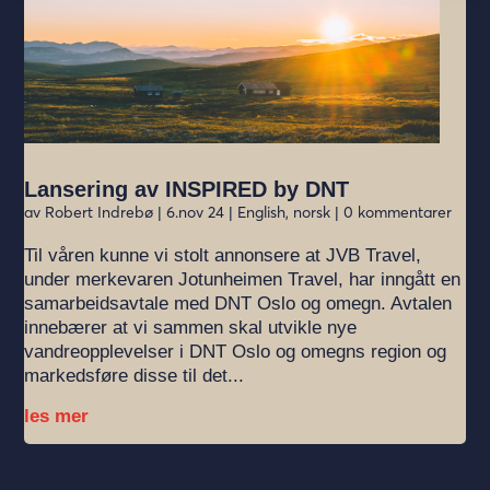
Lansering av INSPIRED by DNT
av
Robert Indrebø
|
6.nov 24
|
English
,
norsk
| 0 kommentarer
Til våren kunne vi stolt annonsere at JVB Travel,
under merkevaren Jotunheimen Travel, har inngått en
samarbeidsavtale med DNT Oslo og omegn. Avtalen
innebærer at vi sammen skal utvikle nye
vandreopplevelser i DNT Oslo og omegns region og
markedsføre disse til det...
les mer