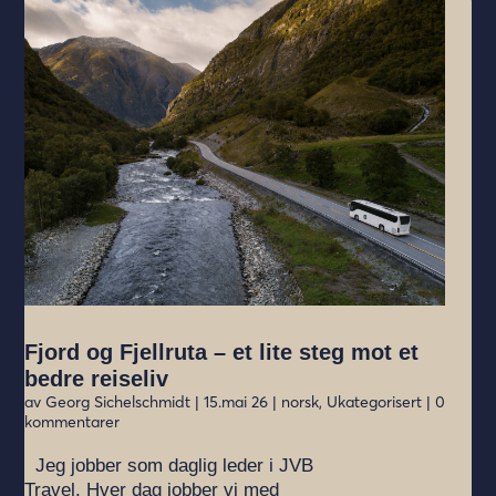
Fjord og Fjellruta – et lite steg mot et
bedre reiseliv
av
Georg Sichelschmidt
|
15.mai 26
|
norsk
,
Ukategorisert
| 0
kommentarer
Jeg jobber som daglig leder i JVB
Travel. Hver dag jobber vi med