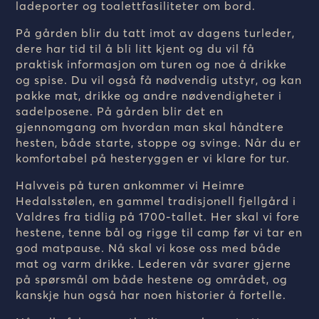
ladeporter og toalettfasiliteter om bord.
På gården blir du tatt imot av dagens turleder,
dere har tid til å bli litt kjent og du vil få
praktisk informasjon om turen og noe å drikke
og spise. Du vil også få nødvendig utstyr, og kan
pakke mat, drikke og andre nødvendigheter i
sadelposene. På gården blir det en
gjennomgang om hvordan man skal håndtere
hesten, både starte, stoppe og svinge. Når du er
komfortabel på hesteryggen er vi klare for tur.
Halvveis på turen ankommer vi Heimre
Hedalsstølen, en gammel tradisjonell fjellgård i
Valdres fra tidlig på 1700-tallet. Her skal vi fore
hestene, tenne bål og rigge til camp før vi tar en
god matpause. Nå skal vi kose oss med både
mat og varm drikke. Lederen vår svarer gjerne
på spørsmål om både hestene og området, og
kanskje hun også har noen historier å fortelle.