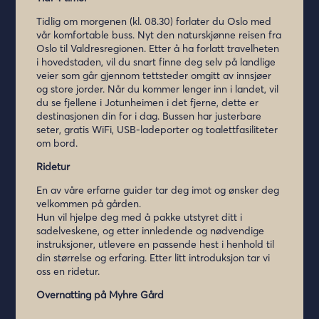
Tidlig om morgenen (kl. 08.30) forlater du Oslo med
vår komfortable buss. Nyt den naturskjønne reisen fra
Oslo til Valdresregionen. Etter å ha forlatt travelheten
i hovedstaden, vil du snart finne deg selv på landlige
veier som går gjennom tettsteder omgitt av innsjøer
og store jorder. Når du kommer lenger inn i landet, vil
du se fjellene i Jotunheimen i det fjerne, dette er
destinasjonen din for i dag. Bussen har justerbare
seter, gratis WiFi, USB-ladeporter og toalettfasiliteter
om bord.
Ridetur
En av våre erfarne guider tar deg imot og ønsker deg
velkommen på gården.
Hun vil hjelpe deg med å pakke utstyret ditt i
sadelveskene, og etter innledende og nødvendige
instruksjoner, utlevere en passende hest i henhold til
din størrelse og erfaring. Etter litt introduksjon tar vi
oss en ridetur.
Overnatting på Myhre Gård