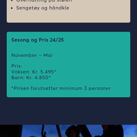
Sengetøy og håndkle
Sesong og Pris 24/25
November – Mai
Pris:
Voksen: Kr. 5.495*
Barn: Kr. 4.850*
*Prisen forutsetter minimum 3 personer