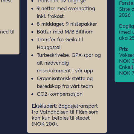
 mest
Transport av bagasje
Første
9 netter med overnatting
Siste 
2026
inkl. frokost
8 middager, 9 nistepakker
Dagli
ned til
Båttur med M/B Bitihorn
(med 
uka 25
Transfer fra Geilo til
Haugastøl
Pris
:
Turbeskrivelse, GPX-spor og
Voksen
NOK 3
alt nødvendig
Enkelt
reisedokument i vår app
NOK 7
Organisatorisk støtte og
beredskap fra vårt team
CO2-kompensasjon
Ekskludert:
Bagasjetransport
fra Vatnahalsen til Flåm som
kan kun betales til stedet
(NOK 200).