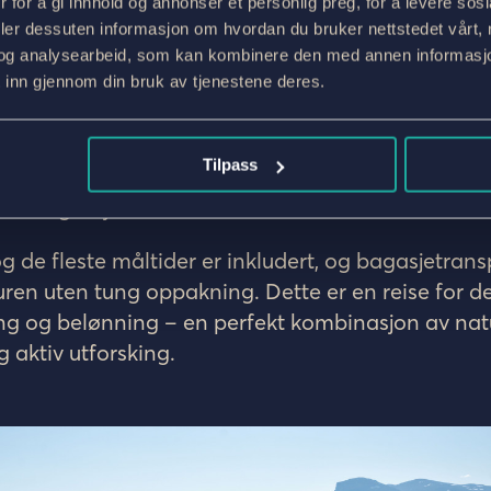
Syndin. Derfra går ruten gradvis nedover gjennom 
 for å gi innhold og annonser et personlig preg, for å levere sos
olsfjellet.
deler dessuten informasjon om hvordan du bruker nettstedet vårt,
og analysearbeid, som kan kombinere den med annen informasjon d
r intet mindre enn legendarisk: du følger histori
 inn gjennom din bruk av tjenestene deres.
 Norges mest kjente sykkelrute – langs den gaml
 for Bergensbanen, over den dramatiske Hardang
Tilpass
s med en fartsfylt nedkjøring til fjordlandsbyen F
st i Sognefjorden.
 de fleste måltider er inkludert, og bagasjetransp
uren uten tung oppakning. Dette er en reise for 
ng og belønning – en perfekt kombinasjon av nat
 aktiv utforsking.