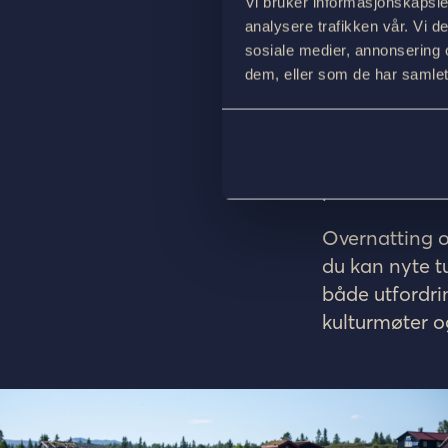
Filefjell og 
Vi bruker informasjonskapsler
som Vaset og G
analysere trafikken vår. Vi 
sosiale medier, annonsering 
Avslutningen e
dem, eller som de har samlet
Rallarvegen –
anleggsveien
Turen avslutte
plassert inner
Overnatting og
du kan nyte t
både utfordri
kulturmøter og