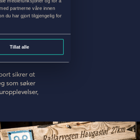
vakre områder
iale mediefunksjoner og for å
 med partnerne våre innen
u har gjort tilgjengelig for
ske
e
ervidda.
Tillat alle
låm, vakkert
ort sikrer at
deg som søker
uropplevelser,