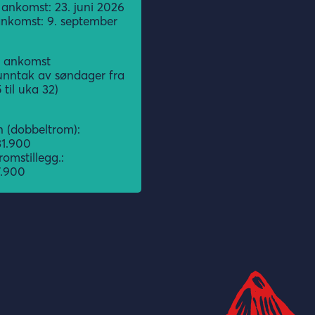
 ankomst: 23. juni 2026
ankomst: 9. september
g ankomst
unntak av søndager fra
 til uka 32)
 (dobbeltrom):
1.900
romstillegg.:
.900