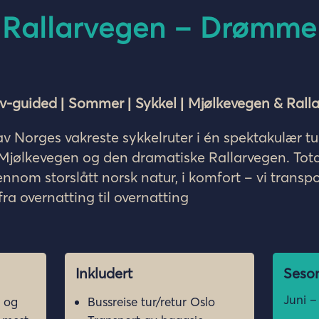
 Rallarvegen – Drømm
lv-guided | Sommer | Sykkel | Mjølkevegen & Rall
v Norges vakreste sykkelruter i én spektakulær tu
Mjølkevegen og den dramatiske Rallarvegen. Total
nnom storslått norsk natur, i komfort – vi transpo
ra overnatting til overnatting
Inkludert
Seson
Juni 
 og
Bussreise tur/retur Oslo