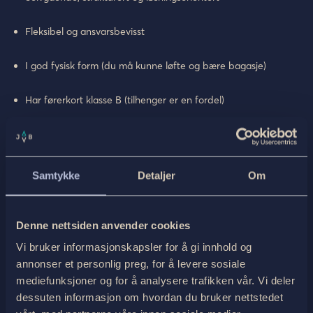
Fleksibel og ansvarsbevisst
I god fysisk form (du må kunne løfte og bære bagasje)
Har førerkort klasse B (tilhenger er en fordel)
Vi tilbyr
Det som sannsynligvis er Norges vakreste sommerjobb
Samtykke
Detaljer
Om
En selvstendig jobb med stor frihet og ansvar
Denne nettsiden anvender cookies
Opplæring og støtte fra erfarne kolleger
Vi bruker informasjonskapsler for å gi innhold og
En rolle som faktisk betyr noe for opplevelsen til hundrevis
annonser et personlig preg, for å levere sosiale
mediefunksjoner og for å analysere trafikken vår. Vi deler
av internasjonale fjell- og sykkelgjester
dessuten informasjon om hvordan du bruker nettstedet