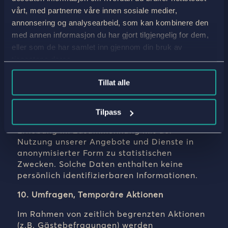
Telefonnummer, Anschrift, Land. Sie können
vårt, med partnerne våre innen sosiale medier,
der Verarbeitung personenbezogener Daten
annonsering og analysearbeid, som kan kombinere den
zu diesem Zweck jederzeit widersprechen,
med annen informasjon du har gjort tilgjengelig for dem,
entweder bei der Eingabe Ihrer Daten oder
durch nachträgliche Zusendung einer E-Mail
eller som de har samlet inn gjennom din bruk av
an
jvb@jvb.no
.
tjenestene deres.
9. Weitergabe von Daten
Tillat alle
Wir behalten uns vor, gesammelte,
allgemein-demographische Daten an unsere
Tilpass
Partner weiterzugeben – dies gilt für die
Erhebung im Zusammenhang mit der
Nutzung unserer Angebote und Dienste in
anonymisierter Form zu statistischen
Zwecken. Solche Daten enthalten keine
persönlich identifizierbaren Informationen.
10. Umfragen, Temporäre Aktionen
Im Rahmen von zeitlich begrenzten Aktionen
(z.B. Gästebefragungen) werden