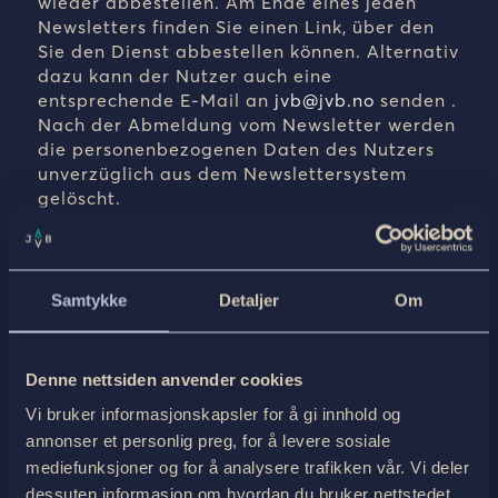
wieder abbestellen. Am Ende eines jeden
Newsletters finden Sie einen Link, über den
Sie den Dienst abbestellen können. Alternativ
dazu kann der Nutzer auch eine
entsprechende E-Mail an
jvb@jvb.no
senden
.
Nach der Abmeldung vom Newsletter werden
die personenbezogenen Daten des Nutzers
unverzüglich aus dem Newslettersystem
gelöscht.
8. Direktmarketing
Neben der Zusendung von Newslettern
Samtykke
Detaljer
Om
aufgrund einer entsprechenden Einwilligung
behält sich der Betreiber vor, Kundendaten
im Zusammenhang mit der Zusendung von
Denne nettsiden anvender cookies
Angeboten und Informationen über
Dienstleistungen und Angebote des
Vi bruker informasjonskapsler for å gi innhold og
Betreibers per Post oder per E-Mail zu
annonser et personlig preg, for å levere sosiale
eigenen Werbezwecken zu verarbeiten:
mediefunksjoner og for å analysere trafikken vår. Vi deler
Anrede, Vor- und Nachname, E-Mail-Adresse,
dessuten informasjon om hvordan du bruker nettstedet